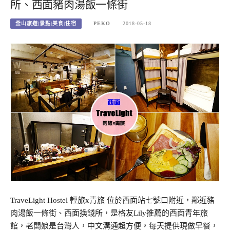
所、西面豬肉湯飯一條街
釜山旅遊|景點|美食|住宿
PEKO
2018-05-18
TraveLight Hostel 輕旅x青旅 位於西面站七號口附近，鄰近豬
肉湯飯一條街、西面換錢所，是格友Lily推薦的西面青年旅
館，老闆娘是台灣人，中文溝通超方便，每天提供現做早餐，