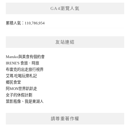
GA4瀏覽人氣
累積人氣：110,786,954
友站連結
Maruko與美食有個約會
IRENE'S 食旅．時旅
布雷克的出走旅行視界
艾瑪 吃喝玩樂札記
鄉民食堂
阿MON世界趴趴走
女子的休假計劃
葉影瓶像
、
我是東湖人
請尊重著作權