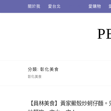
Skip
關於我
愛台北
愛台灣
愛購物
to
content
P
分類:
彰化美食
彰化美食
【員林美食】黃家鱟殼炒蚵仔麵。