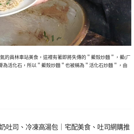
氣的員林車站美食，這裡有著即將失傳的＂鱟殼炒麵＂，鱟(ㄏ
被譽為活化石，所以＂鱟殼炒麵＂也被稱為＂活化石炒麵＂，由
鮮奶吐司、冷凍高湯包｜宅配美食、吐司網購推