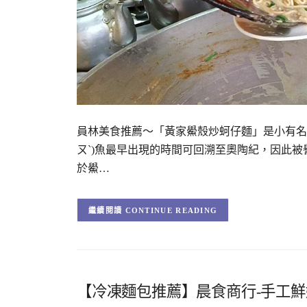
員林美食推薦～「黃家鱟殼炒蚵仔麵」是小有名
ㄡˋ)魚最早出現的時間可回溯至奧陶紀，因此
於鱟…
CONTINUE READING
【冷凍麵包推薦】晨食商行-手工