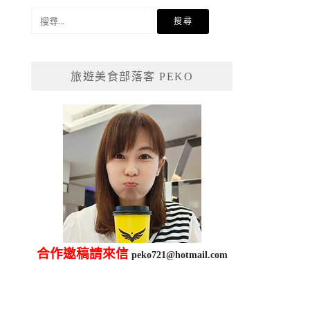
搜
尋
關
鍵
旅遊美食部落客 PEKO
字:
合作邀稿請來信
peko721@hotmail.com