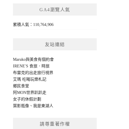
GA4瀏覽人氣
累積人氣：110,764,906
友站連結
Maruko與美食有個約會
IRENE'S 食旅．時旅
布雷克的出走旅行視界
艾瑪 吃喝玩樂札記
鄉民食堂
阿MON世界趴趴走
女子的休假計劃
葉影瓶像
、
我是東湖人
請尊重著作權