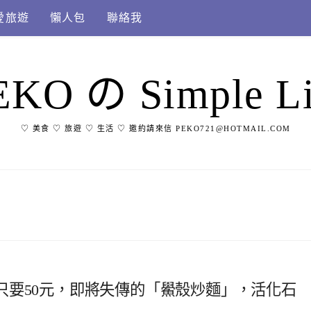
愛旅遊
懶人包
聯絡我
EKO の Simple Li
♡ 美食 ♡ 旅遊 ♡ 生活 ♡ 邀約請來信 PEKO721@HOTMAIL.COM
只要50元，即將失傳的「鱟殼炒麵」，活化石