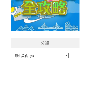
分類
分
類