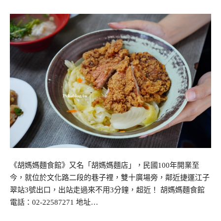
《胡媽媽麵食館》又名「胡媽媽麵店」，民國100年開業至
今，就位於文化路二段的巷子裡，雙十廣場旁，鄰近捷運江子
翠站3號出口，出站走過來不用3分鐘，超近！ 胡媽媽麵食館
電話：02-22587271 地址…