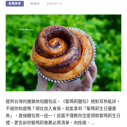
板橋美食
PEKO
2026-07-15
提到台灣的連鎖烘焙麵包店，《聖瑪莉麵包》絕對耳熟能詳。
不過你知道嗎？現在加入會員，就能拿到「聖瑪莉生日優惠
券」，直接麵包買一送一！這篇不僅教你怎麼領取聖瑪莉生日
禮，更告訴你聖瑪莉推薦必買清單，肉桂捲、…