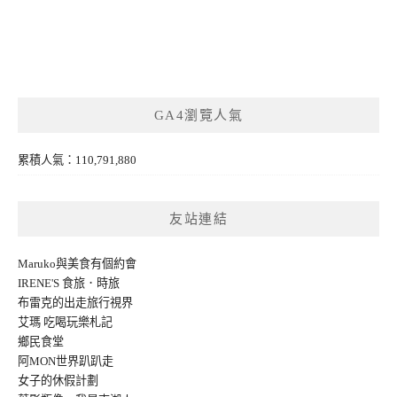
GA4瀏覽人氣
累積人氣：110,791,880
友站連結
Maruko與美食有個約會
IRENE'S 食旅．時旅
布雷克的出走旅行視界
艾瑪 吃喝玩樂札記
鄉民食堂
阿MON世界趴趴走
女子的休假計劃