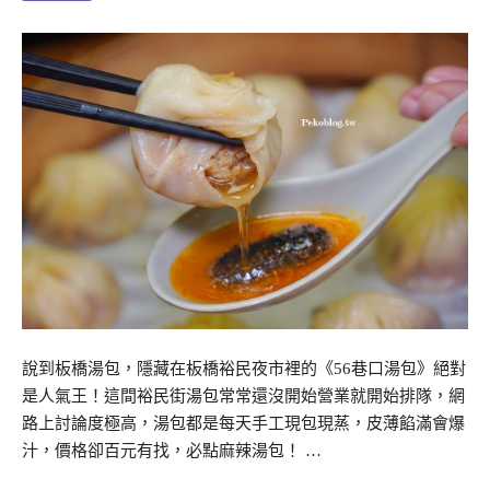
說到板橋湯包，隱藏在板橋裕民夜市裡的《56巷口湯包》絕對
是人氣王！這間裕民街湯包常常還沒開始營業就開始排隊，網
路上討論度極高，湯包都是每天手工現包現蒸，皮薄餡滿會爆
汁，價格卻百元有找，必點麻辣湯包！ …