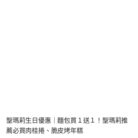
聖瑪莉生日優惠｜麵包買１送１！聖瑪莉推
薦必買肉桂捲、脆皮烤年糕