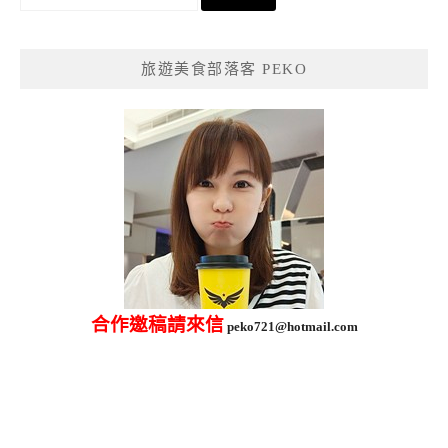
尋
關
鍵
旅遊美食部落客 PEKO
字:
合作邀稿請來信
peko721@hotmail.com