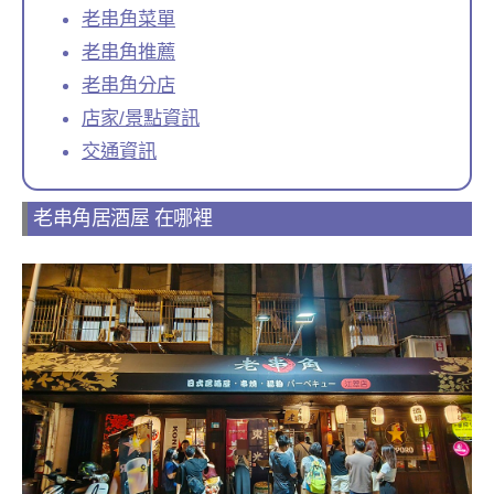
老串角菜單
老串角推薦
老串角分店
店家/景點資訊
交通資訊
老串角居酒屋 在哪裡