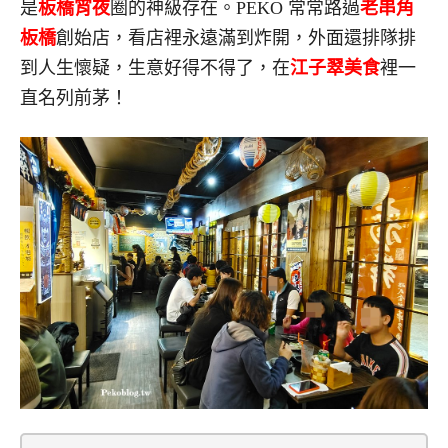
是
板橋宵夜
圈的神級存在。PEKO 常常路過
老串角
板橋
創始店，看店裡永遠滿到炸開，外面還排隊排
到人生懷疑，生意好得不得了，在
江子翠美食
裡一
直名列前茅！