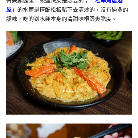
得兼顧健康，來盤蔬菜是必要的；「
老串角居酒
屋
」的水蓮是搭配松板豬下去清炒的，沒有過多的
調味，吃的到水蓮本身的清甜味根跟爽脆度。