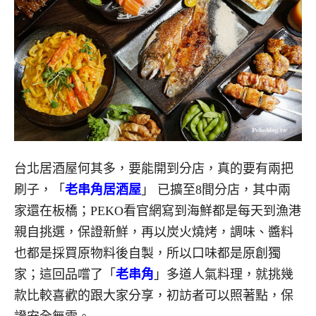
台北居酒屋何其多，要能開到分店，真的要有兩把
刷子，「
老串角居酒屋
」 已擴至8間分店，其中兩
家還在板橋；PEKO看官網寫到海鮮都是每天到漁港
親自挑選，保證新鮮，再以炭火燒烤，調味、醬料
也都是採買原物料後自製，所以口味都是原創獨
家；這回品嚐了「
老串角
」多道人氣料理，就挑幾
款比較喜歡的跟大家分享，初訪者可以照著點，保