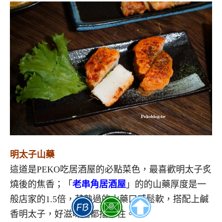
明太子山藥
這道是PEKO吃居酒屋的必點菜色，最喜歡明太子炙
燒後的焦香；「
老串角居酒屋
」的的山藥厚度是一
般店家的1.5倍，蒸熟過的山藥口感鬆軟，搭配上鹹
香明太子，好滋味擋都擋不住。