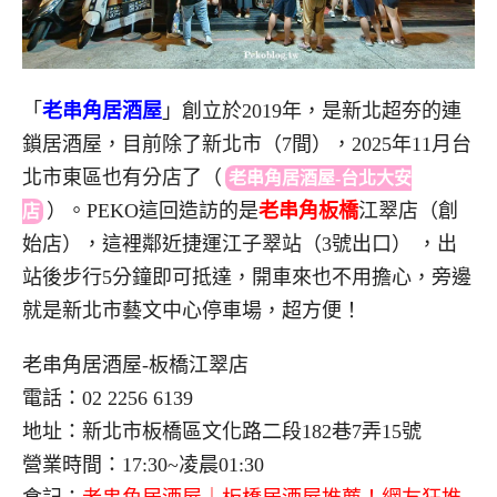
「
老串角居酒屋
」創立於2019年，是新北超夯的連
鎖居酒屋，目前除了新北市（7間），2025年11月台
北市東區也有分店了
（
老串角居酒屋-台北大安
）
。PEKO這回造訪的是
老串角板橋
江翠店（創
店
始店），這裡鄰近捷運江子翠站（3號出口） ，出
站後步行5分鐘即可抵達，開車來也不用擔心，旁邊
就是新北市藝文中心停車場，超方便！
老串角居酒屋-板橋江翠店
電話：02 2256 6139
地址：新北市板橋區文化路二段182巷7弄15號
營業時間：17:30~凌晨01:30