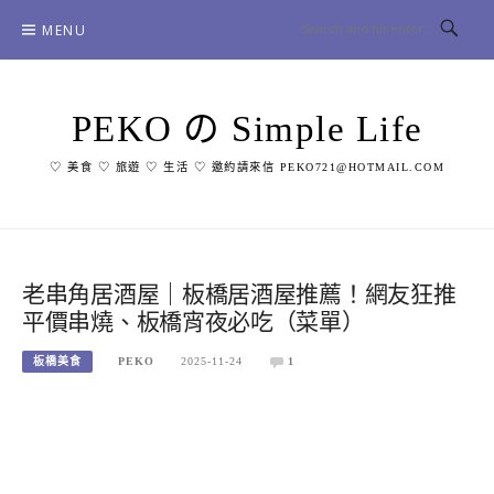
Skip
MENU
to
content
PEKO の Simple Life
♡ 美食 ♡ 旅遊 ♡ 生活 ♡ 邀約請來信 PEKO721@HOTMAIL.COM
老串角居酒屋｜板橋居酒屋推薦！網友狂推
平價串燒、板橋宵夜必吃（菜單）
板橋美食
PEKO
2025-11-24
1