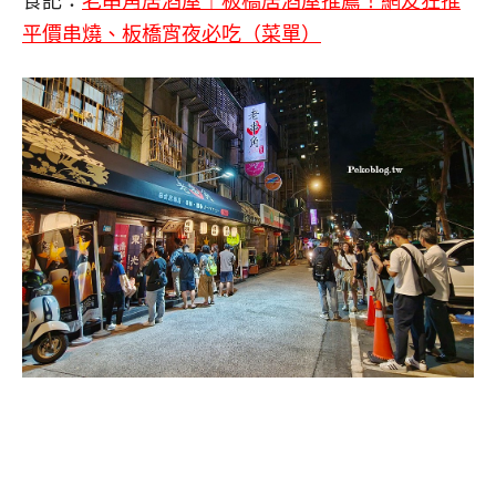
食記：
老串角居酒屋｜板橋居酒屋推薦！網友狂推
平價串燒、板橋宵夜必吃（菜單）