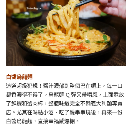
白醬烏龍麵
這道超級犯規！醬汁濃郁到整個巴在麵上，每一口
都香濃得不得了。烏龍麵 Q 彈又帶嚼感，上面還放
了鮮蝦和蟹肉棒，整體味道完全不輸義大利麵專賣
店。尤其在喝點小酒、吃了幾串串燒後，再來一份
白醬烏龍麵，直接幸福感爆棚。