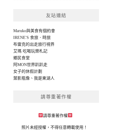
友站連結
Maruko與美食有個約會
IRENE'S 食旅．時旅
布雷克的出走旅行視界
艾瑪 吃喝玩樂札記
鄉民食堂
阿MON世界趴趴走
女子的休假計劃
葉影瓶像
、
我是東湖人
請尊重著作權
請尊重著作權
照片未經授權，不得任意轉載使用！