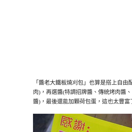
「醬老大鐵板燒刈包」也算是搭上自由
肉)，再選醬(特調招牌醬、傳統烤肉醬
醬)，最後還能加顆荷包蛋，這也太豐富了