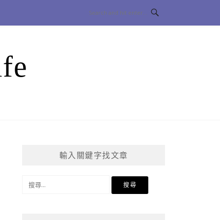
fe
輸入關鍵字找文章
搜
尋
關
鍵