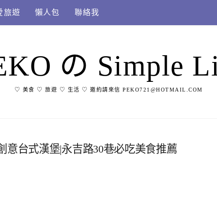
愛旅遊
懶人包
聯絡我
EKO の Simple Li
♡ 美食 ♡ 旅遊 ♡ 生活 ♡ 邀約請來信 PEKO721@HOTMAIL.COM
創意台式漢堡|永吉路30巷必吃美食推薦