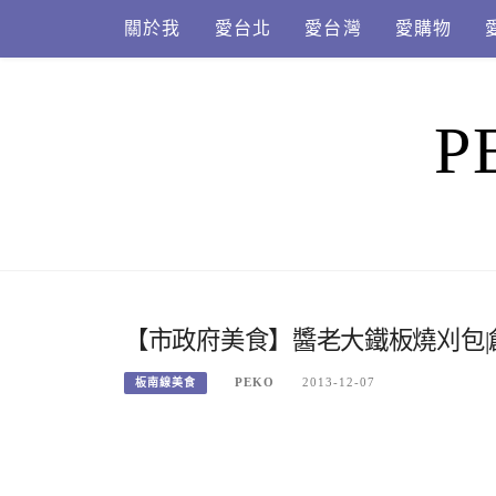
Skip
關於我
愛台北
愛台灣
愛購物
to
content
P
【市政府美食】醬老大鐵板燒刈包|
PEKO
2013-12-07
板南線美食