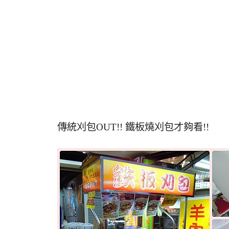
傳統刈包OUT!! 鐵板燒刈包才夠看!!