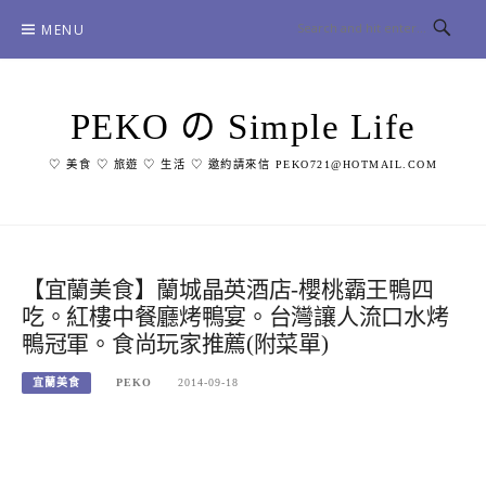
Skip
MENU
to
content
PEKO の Simple Life
♡ 美食 ♡ 旅遊 ♡ 生活 ♡ 邀約請來信 PEKO721@HOTMAIL.COM
【宜蘭美食】蘭城晶英酒店-櫻桃霸王鴨四
吃。紅樓中餐廳烤鴨宴。台灣讓人流口水烤
鴨冠軍。食尚玩家推薦(附菜單)
宜蘭美食
PEKO
2014-09-18