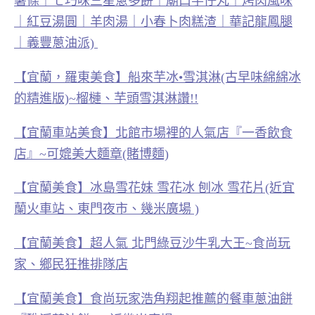
薯條｜七巧味三星蔥多餅｜廟口芋仔丸｜烤肉風味
｜紅豆湯圓｜羊肉湯｜小春卜肉糕渣｜華記龍鳳腿
｜義豐蔥油派)
【宜蘭，羅東美食】船來芋冰•雪淇淋(古早味綿綿冰
的精進版)~榴槤、芋頭雪淇淋讚!!
【宜蘭車站美食】北館市場裡的人氣店『一香飲食
店』~可媲美大麵章(賭博麵)
【宜蘭美食】冰島雪花妹 雪花冰 刨冰 雪花片(近宜
蘭火車站、東門夜市、幾米廣場 )
【宜蘭美食】超人氣 北門綠豆沙牛乳大王~食尚玩
家、鄉民狂推排隊店
【宜蘭美食】食尚玩家浩角翔起推薦的餐車蔥油餅