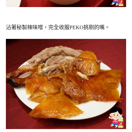
沾著秘製辣味噌，完全收服PEKO挑剔的嘴。