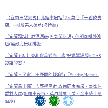
【宜蘭車站美食】北館市場裡的人氣店『一香飲食
店』~可媲美大麵章(賭博麵)
【宜蘭頭城】藏酒酒莊(無菜單料理)+伯朗咖啡外澳
店(無敵海景咖啡廳)
【宜蘭五結】東和食品觀光工廠(好媽媽罐頭)~CAS
認證的悠!!
【宜蘭。民宿】田野間的輕旅行『Sunday Home』
【宜蘭員山鄉】吉野櫻民宿-玫瑰園家庭房、皇家伯
爵雙人房(近羅東夜市、菓風糖果工房、金車威士忌
酒廠)