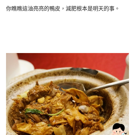
你瞧瞧這油亮亮的鴨皮，減肥根本是明天的事。