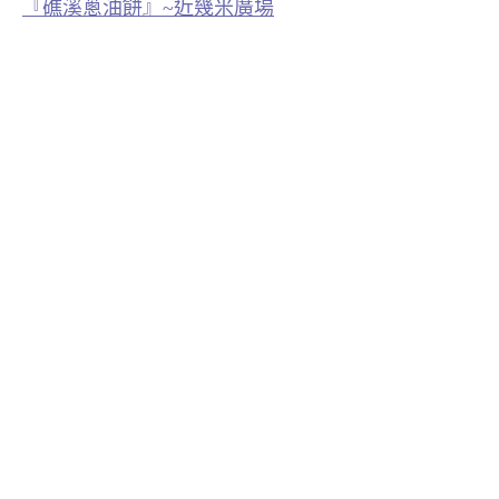
『礁溪蔥油餅』~近幾米廣場