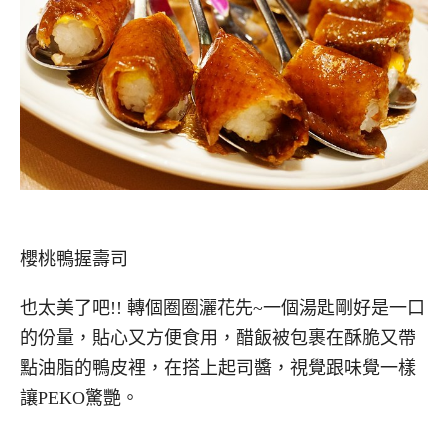
櫻桃鴨握壽司
也太美了吧!! 轉個圈圈灑花先~一個湯匙剛好是一口
的份量，貼心又方便食用，醋飯被包裹在酥脆又帶
點油脂的鴨皮裡，在搭上起司醬，視覺跟味覺一樣
讓PEKO驚艷。