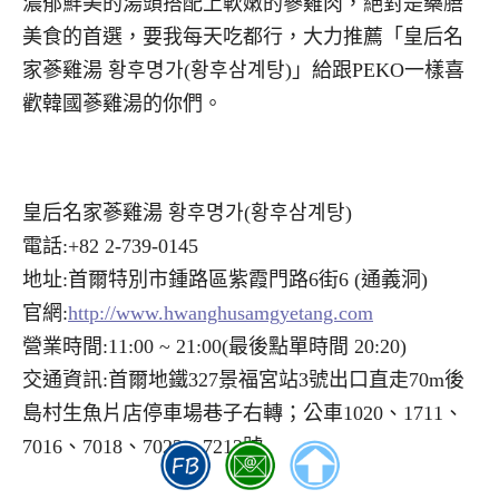
濃郁鮮美的湯頭搭配上軟嫩的蔘雞肉，絕對是藥膳
美食的首選，要我每天吃都行，大力推薦「皇后名
家蔘雞湯 황후명가(황후삼계탕)」給跟PEKO一樣喜
歡韓國蔘雞湯的你們。
皇后名家蔘雞湯 황후명가(황후삼계탕)
電話:+82 2-739-0145
地址:首爾特別市鍾路區紫霞門路6街6 (通義洞)
官網:
http://www.hwanghusamgyetang.com
營業時間:11:00 ~ 21:00(最後點單時間 20:20)
交通資訊:首爾地鐵327景福宮站3號出口直走70m後
島村生魚片店停車場巷子右轉；公車1020、1711、
7016、7018、7022、7212號