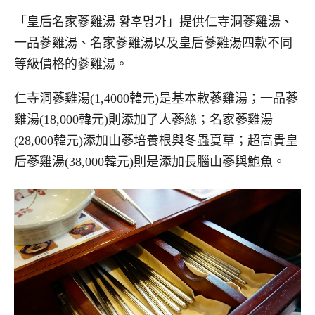
「皇后名家蔘雞湯 황후명가」提供仁寺洞蔘雞湯、
一品蔘雞湯、名家蔘雞湯以及皇后蔘雞湯四款不同
等級價格的蔘雞湯。
仁寺洞蔘雞湯(1,4000韓元)是基本款蔘雞湯；一品蔘
雞湯(18,000韓元)則添加了人蔘絲；名家蔘雞湯
(28,000韓元)添加山蔘培養根與冬蟲夏草；超高貴皇
后蔘雞湯(38,000韓元)則是添加長腦山蔘與鮑魚。