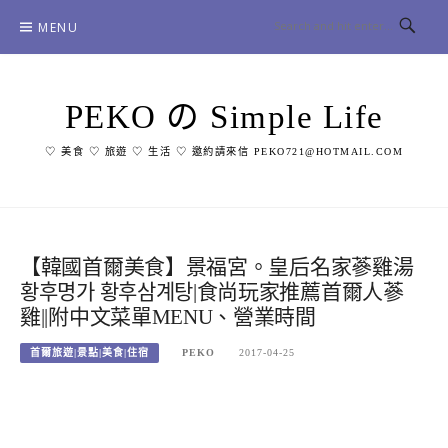
Skip
MENU
to
content
PEKO の Simple Life
♡ 美食 ♡ 旅遊 ♡ 生活 ♡ 邀約請來信 PEKO721@HOTMAIL.COM
【韓國首爾美食】景福宮。皇后名家蔘雞湯
황후명가 황후삼계탕|食尚玩家推薦首爾人蔘
雞||附中文菜單MENU、營業時間
首爾旅遊|景點|美食|住宿
PEKO
2017-04-25