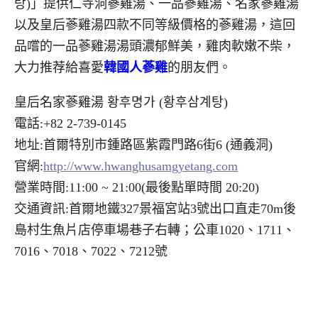
탕)」提供仁寺洞蔘雞湯、一品蔘雞湯、名家蔘雞湯
以及皇后蔘雞湯四款不同等級價格的蔘雞湯，這回
品嚐的一品蔘雞湯湯頭濃郁鮮美，雞肉軟嫩不柴，
大力推荐給喜愛
韓國人蔘雞
的朋友們。
皇后名家蔘雞湯 황후명가 (황후삼계탕)
電話:+82 2-739-0145
地址:首爾特別市鍾路區紫霞門路6街6 (通義洞)
官網:
http://www.hwanghusamgyetang.com
營業時間:11:00 ~ 21:00(最後點單時間 20:20)
交通資訊:首爾地鐵327景福宮站3號出口直走70m後
島村生魚片店停車場巷子右轉；公車1020、1711、
7016、7018、7022、7212號