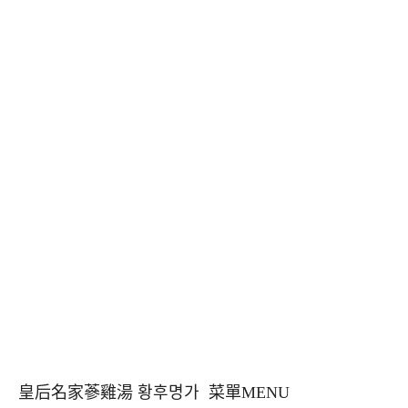
皇后名家蔘雞湯 황후명가 菜單MENU