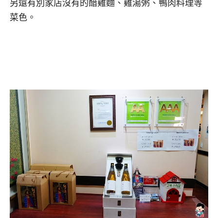
另還有別家店沒有的醋雞麵、雞湯粥、鴨肉料理等
菜色。