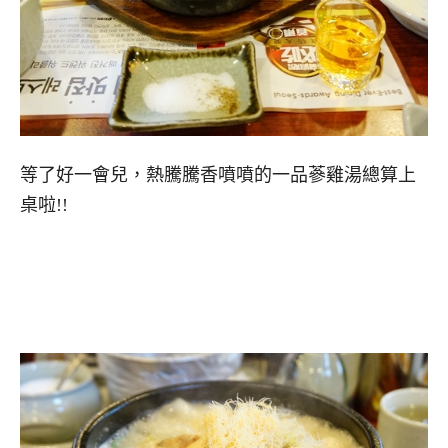
等了好一會兒，熱騰騰香噴噴的一品蔘雞湯總算上
桌啦!!