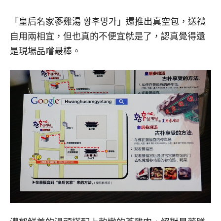
「皇后名家蔘雞湯 황후명가」還推出真空包，送禮
自用兩相宜，但也真的不便宜就是了，認真覺得還
是現場品嚐最棒。