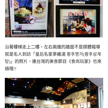
沿著樓梯走上二樓，左右兩邊的牆面不是媒體報導
就是名人到訪「皇后名家蔘雞湯 황후명가(황후삼계
탕)」的照片，連台灣的美食節目《食尚玩家》也來
過哦!!