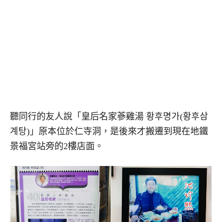
聽同行的友人說「皇后名家蔘雞湯 황후명가(황후삼
계탕)」原本位於仁寺洞，是後來才搬遷到現在地鐵
景福宮站旁的2樓店面。