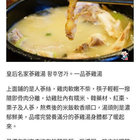
皇后名家蔘雞湯 황후명가。一品蔘雞湯
上面鋪的是人蔘絲，雞肉軟嫩不柴，筷子輕輕一撥
隨即骨肉分離，幼雞肚內有糯米、韓藥材、紅棗、
栗子及人蔘，熬煮後的米飯軟香順口，湯頭則是濃
郁鮮美，品嚐完營養滿分的蔘雞湯身體都了暖起
來。