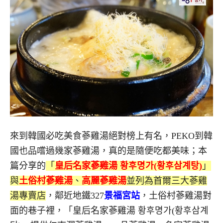
來到韓國必吃美食蔘雞湯絕對榜上有名，PEKO到韓
國也品嚐過幾家蔘雞湯，真的是隨便吃都美味；本
篇分享的
「
皇后名家蔘雞湯 황후명가(황후삼계탕)
」
與
土俗村蔘雞湯
、
高麗蔘雞湯
並列為首爾三大蔘雞
湯專賣店
，鄰近地鐵327
景福宮站
，土俗村蔘雞湯對
面的巷子裡，「皇后名家蔘雞湯 황후명가(황후삼계