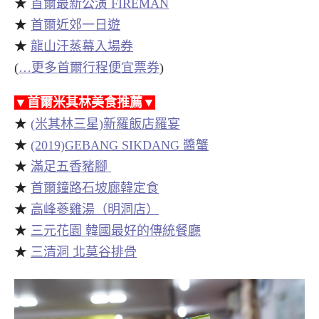
★
首爾最新公演 FIREMAN
★
首爾近郊一日遊
★
龍山汗蒸幕入場券
(
…更多首爾行程便宜票券
)
▼首爾米其林美食推薦▼
★
(米其林三星)新羅飯店羅宴
★
(2019)GEBANG SIKDANG 醬蟹
★
滿足五香豬腳
★
首爾鐘路石坡廊韓定食
★
高峰蔘雞湯（明洞店）
★
三元花園 韓國最好的傳統餐廳
★
三清洞 北莫谷排骨