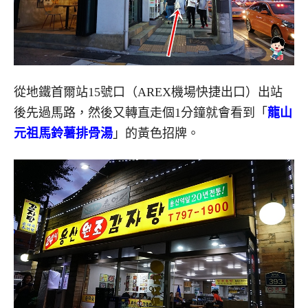
從地鐵首爾站15號口（AREX機場快捷出口）出站
後先過馬路，然後又轉直走個1分鐘就會看到「
龍山
元祖馬鈴薯排骨湯
」的黃色招牌。