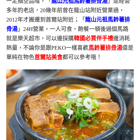
一定抽空品嚐，「
龍山元祖馬鈴薯排骨湯
」是經營
多年的老店，20幾年前曾在龍山站附近營業過，
2012年才搬遷到首爾站附近；「
龍山元祖馬鈴薯排
骨湯
」24H營業，一人可食，飽餐一頓後過個馬路
就是樂天超市，可以邊採購
韓國必買伴手禮
邊消耗
熱量，不論你是跟PEKO一樣喜歡
馬鈴薯排骨湯
還是
單純在物色
首爾站美食
都可以參考哦！