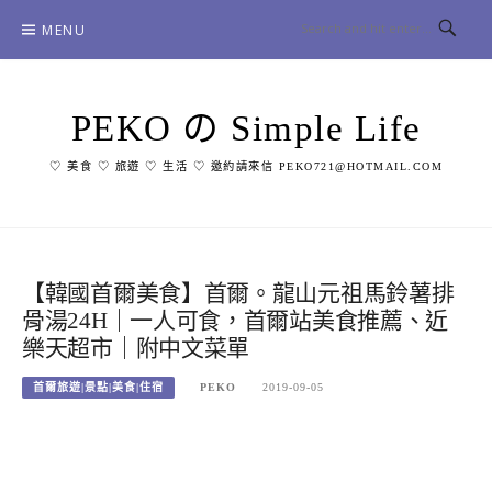
Skip
MENU
to
content
PEKO の Simple Life
♡ 美食 ♡ 旅遊 ♡ 生活 ♡ 邀約請來信 PEKO721@HOTMAIL.COM
【韓國首爾美食】首爾。龍山元祖馬鈴薯排
骨湯24H｜一人可食，首爾站美食推薦、近
樂天超市｜附中文菜單
首爾旅遊|景點|美食|住宿
PEKO
2019-09-05