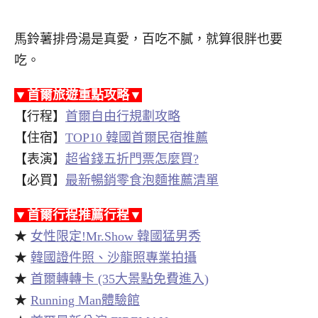
馬鈴薯排骨湯是真愛，百吃不膩，就算很胖也要
吃。
▼首爾旅遊重點攻略▼
【行程】
首爾自由行規劃攻略
【住宿】
TOP10 韓國首爾民宿推薦
【表演】
超省錢五折門票怎麼買?
【必買】
最新暢銷零食泡麵推薦清單
▼首爾行程推薦行程▼
★
女性限定!Mr.Show 韓國猛男秀
★
韓國證件照、沙龍照專業拍攝
★
首爾轉轉卡 (35大景點免費進入)
★
Running Man體驗館