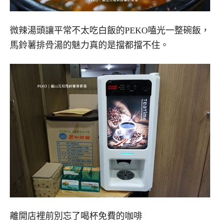
微辣湯頭讓平常不太吃白飯的PEKO嗑光一整碗飯，
馬鈴薯排骨湯的魅力真的是擋都擋不住。
離開店裡前別忘了喝杯免費的咖啡