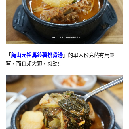
「
龍山元祖馬鈴薯排骨湯
」的單人份竟然有馬鈴
薯，而且頗大顆，感動!!