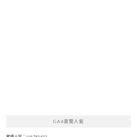
GA4瀏覽人氣
累積人氣：110,783,652