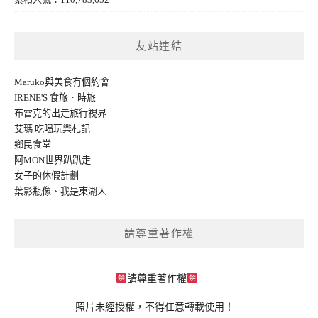
友站連結
Maruko與美食有個約會
IRENE'S 食旅．時旅
布雷克的出走旅行視界
艾瑪 吃喝玩樂札記
鄉民食堂
阿MON世界趴趴走
女子的休假計劃
葉影瓶像
、
我是東湖人
請尊重著作權
請尊重著作權
照片未經授權，不得任意轉載使用！