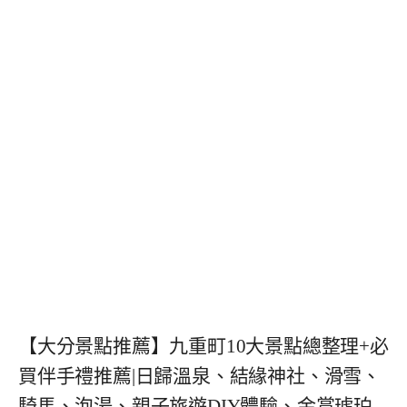
【大分景點推薦】九重町10大景點總整理+必
買伴手禮推薦|日歸溫泉、結緣神社、滑雪、
騎馬、泡湯、親子旅遊DIY體驗、金賞琥珀