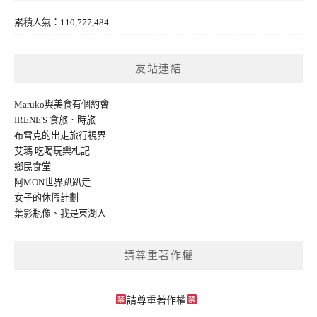
累積人氣：110,777,484
友站連結
Maruko與美食有個約會
IRENE'S 食旅．時旅
布雷克的出走旅行視界
艾瑪 吃喝玩樂札記
鄉民食堂
阿MON世界趴趴走
女子的休假計劃
葉影瓶像
、
我是東湖人
請尊重著作權
請尊重著作權