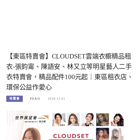
【東區特賣會】CLOUDSET雲端衣櫥精品租
衣-張鈞甯、陳語安、林又立等明星藝人二手
衣特賣會，精品配件100元起｜東區租衣店、
環保公益作愛心
特賣會
PEKO
2018-12-01