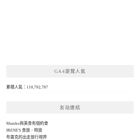
GA4瀏覽人氣
累積人氣：110,792,787
友站連結
Maruko與美食有個約會
IRENE'S 食旅．時旅
布雷克的出走旅行視界