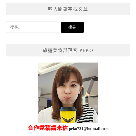
輸入關鍵字找文章
搜
尋
關
鍵
旅遊美食部落客 PEKO
字:
合作邀稿請來信
peko721@hotmail.com