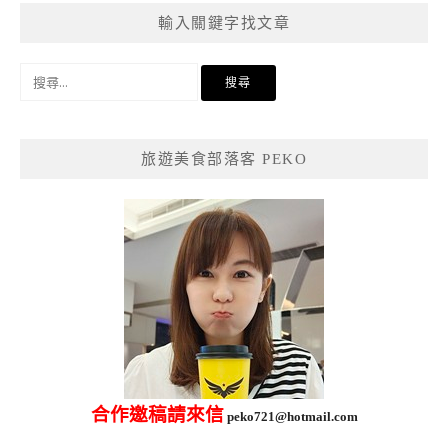
輸入關鍵字找文章
搜
尋
關
鍵
旅遊美食部落客 PEKO
字:
合作邀稿請來信
peko721@hotmail.com