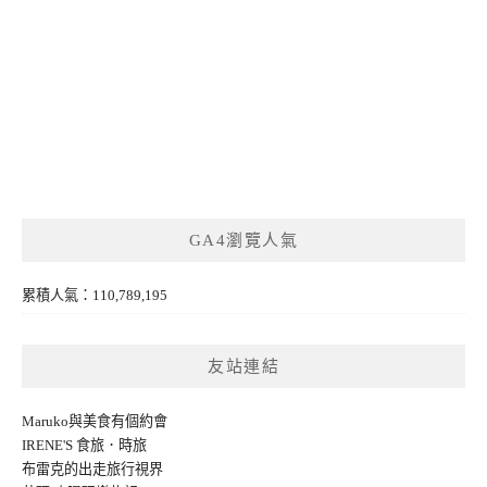
GA4瀏覽人氣
累積人氣：110,789,195
友站連結
Maruko與美食有個約會
IRENE'S 食旅．時旅
布雷克的出走旅行視界