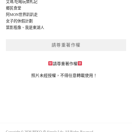
艾瑪 吃喝玩樂札記
鄉民食堂
阿MON世界趴趴走
女子的休假計劃
葉影瓶像
、
我是東湖人
請尊重著作權
請尊重著作權
照片未經授權，不得任意轉載使用！