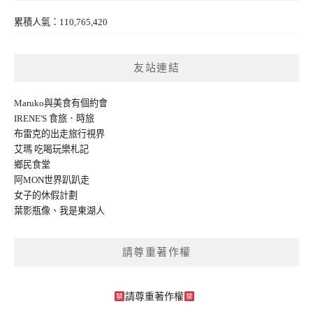
累積人氣：110,765,420
友站連結
Maruko與美食有個約會
IRENE'S 食旅．時旅
布雷克的出走旅行視界
艾瑪 吃喝玩樂札記
鄉民食堂
阿MON世界趴趴走
女子的休假計劃
葉影瓶像
、
我是東湖人
請尊重著作權
請尊重著作權