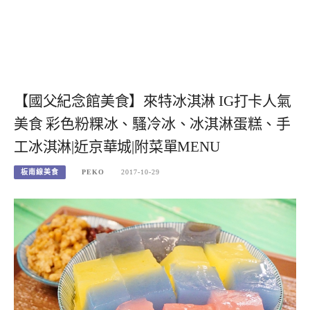
【國父紀念館美食】來特冰淇淋 IG打卡人氣
美食 彩色粉粿冰、騷冷冰、冰淇淋蛋糕、手
工冰淇淋|近京華城|附菜單MENU
板南線美食
PEKO
2017-10-29