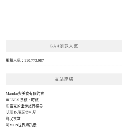
GA4瀏覽人氣
累積人氣：110,773,087
友站連結
Maruko與美食有個約會
IRENE'S 食旅．時旅
布雷克的出走旅行視界
艾瑪 吃喝玩樂札記
鄉民食堂
阿MON世界趴趴走