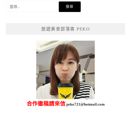
搜
尋
關
鍵
旅遊美食部落客 PEKO
字:
合作邀稿請來信
peko721@hotmail.com