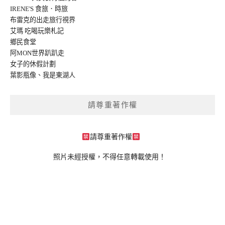
IRENE'S 食旅．時旅
布雷克的出走旅行視界
艾瑪 吃喝玩樂札記
鄉民食堂
阿MON世界趴趴走
女子的休假計劃
葉影瓶像
、
我是東湖人
請尊重著作權
請尊重著作權
照片未經授權，不得任意轉載使用！