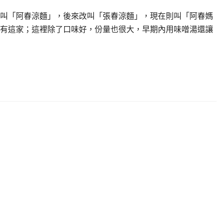
叫「阿春涼麵」，後來改叫「張春涼麵」，現在則叫「阿春媽
有這家；這裡除了口味好，份量也很大，早期內用味噌湯還讓