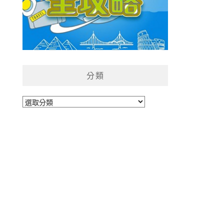
分類
分
類