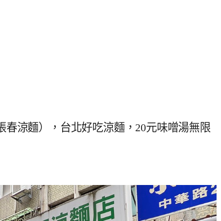
張春涼麵），台北好吃涼麵，20元味噌湯無限