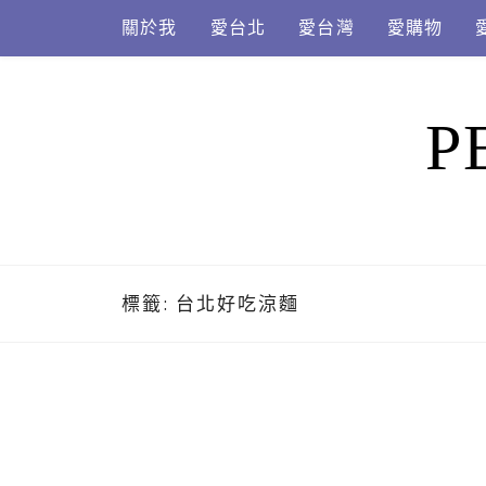
Skip
關於我
愛台北
愛台灣
愛購物
to
content
P
標籤:
台北好吃涼麵