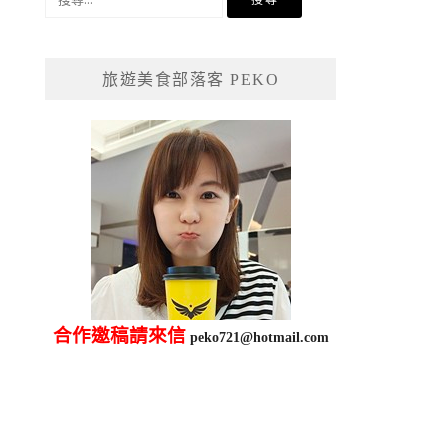
尋
關
鍵
旅遊美食部落客 PEKO
字:
合作邀稿請來信
peko721@hotmail.com