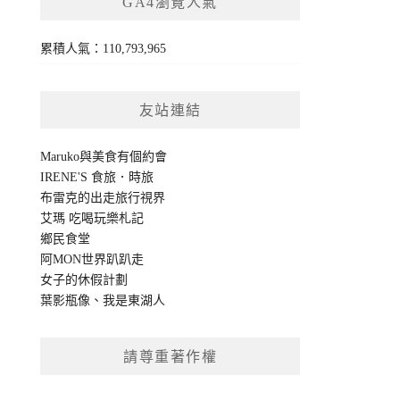
GA4瀏覽人氣
累積人氣：110,793,965
友站連結
Maruko與美食有個約會
IRENE'S 食旅．時旅
布雷克的出走旅行視界
艾瑪 吃喝玩樂札記
鄉民食堂
阿MON世界趴趴走
女子的休假計劃
葉影瓶像
、
我是東湖人
請尊重著作權