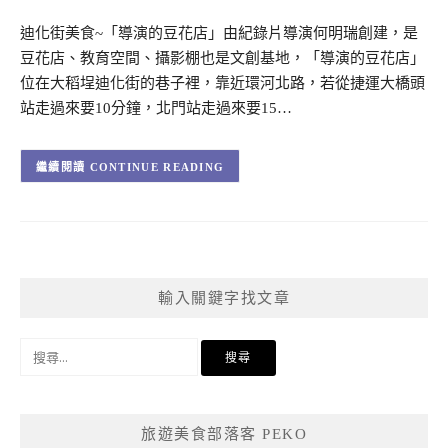
迪化街美食~「導演的豆花店」由紀錄片導演何明瑞創建，是
豆花店、教育空間、攝影棚也是文創基地，「導演的豆花店」
位在大稻埕迪化街的巷子裡，靠近環河北路，若從捷運大橋頭
站走過來要10分鐘，北門站走過來要15…
CONTINUE READING
輸入關鍵字找文章
搜
尋
關
鍵
旅遊美食部落客 PEKO
字: