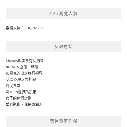
GA4瀏覽人氣
累積人氣：110,792,735
友站連結
Maruko與美食有個約會
IRENE'S 食旅．時旅
布雷克的出走旅行視界
艾瑪 吃喝玩樂札記
鄉民食堂
阿MON世界趴趴走
女子的休假計劃
葉影瓶像
、
我是東湖人
請尊重著作權