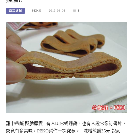
西式甜點
PEKO
2013-08-06
4
甜中帶鹹 酥脆厚實 有人叫它蝴蝶餅，也有人說它像訂書針，
究竟有多美味，PEKO幫你一探究竟。 味噌煎餅35元 說到