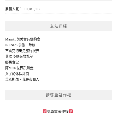
累積人氣：110,781,505
友站連結
Maruko與美食有個約會
IRENE'S 食旅．時旅
布雷克的出走旅行視界
艾瑪 吃喝玩樂札記
鄉民食堂
阿MON世界趴趴走
女子的休假計劃
葉影瓶像
、
我是東湖人
請尊重著作權
請尊重著作權