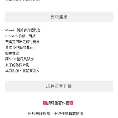
友站連結
Maruko與美食有個約會
IRENE'S 食旅．時旅
布雷克的出走旅行視界
艾瑪 吃喝玩樂札記
鄉民食堂
阿MON世界趴趴走
女子的休假計劃
葉影瓶像
、
我是東湖人
請尊重著作權
請尊重著作權
照片未經授權，不得任意轉載使用！