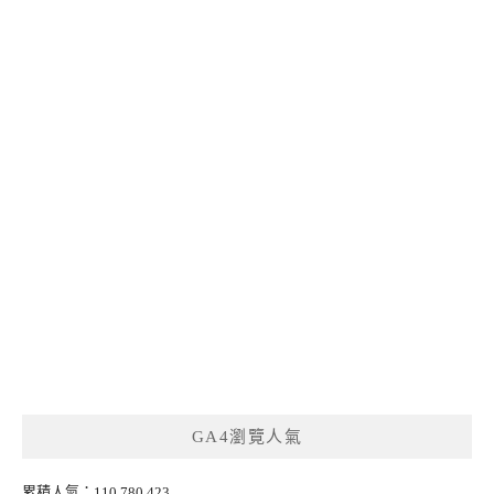
GA4瀏覽人氣
累積人氣：110,780,423