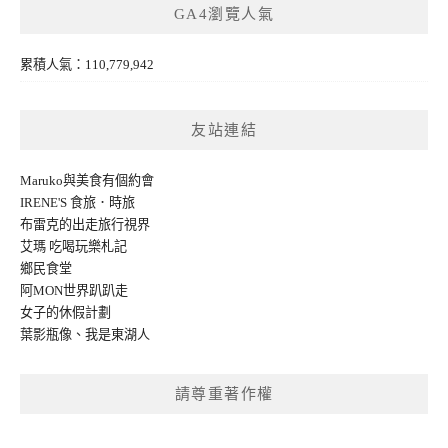
GA4瀏覽人氣
累積人氣：110,779,942
友站連結
Maruko與美食有個約會
IRENE'S 食旅．時旅
布雷克的出走旅行視界
艾瑪 吃喝玩樂札記
鄉民食堂
阿MON世界趴趴走
女子的休假計劃
葉影瓶像
、
我是東湖人
請尊重著作權