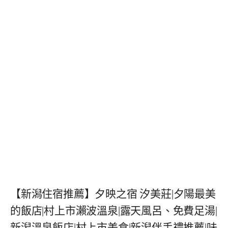
【新潟住宿推薦】夕映之宿 汐美莊|夕陽最美
的飯店|村上市瀨波溫泉|露天風呂、免費足湯|
新潟溫泉飯店|村上市美食|新潟伴手禮推薦|味