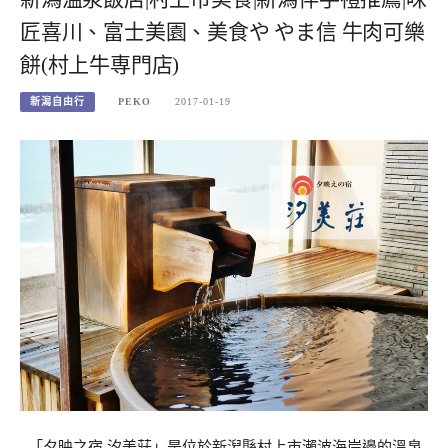
匠喜川、富士美園、美食や やま信 牛肉可樂
餅(村上牛専門店)
新潟自由行
PEKO
2017-01-19
「夕映之宿 汐美莊」是位於新潟縣村上市瀨波海岸邊的溫泉