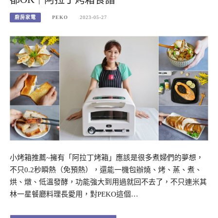
廚房家電
PEKO
2023-05-27
小烤箱推薦~擁有「阿拉丁烤箱」應該是很多煮婦們的夢想，
不只0.2秒瞬熱（免預熱），還能一機包辦燒、烤、蒸、煮、
烘、燉、低溫發酵，功能強大到用過就回不去了，不只連米其
林一星餐廳料理長愛用，對PEKO這個…