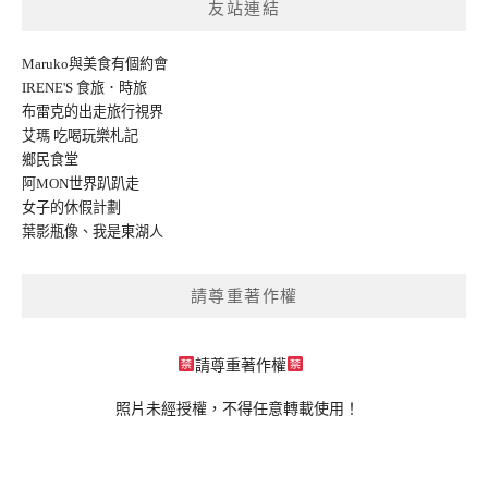
友站連結
Maruko與美食有個約會
IRENE'S 食旅．時旅
布雷克的出走旅行視界
艾瑪 吃喝玩樂札記
鄉民食堂
阿MON世界趴趴走
女子的休假計劃
葉影瓶像
、
我是東湖人
請尊重著作權
請尊重著作權
照片未經授權，不得任意轉載使用！