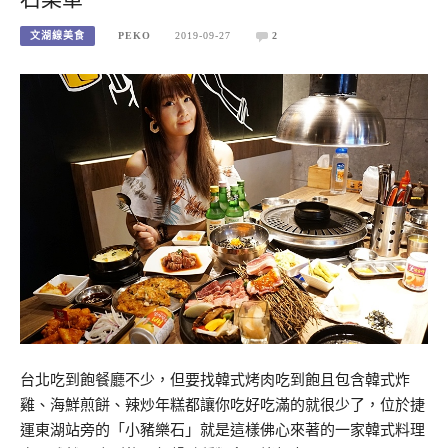
文湖線美食
PEKO
2019-09-27
2
台北吃到飽餐廳不少，但要找韓式烤肉吃到飽且包含韓式炸
雞、海鮮煎餅、辣炒年糕都讓你吃好吃滿的就很少了，位於捷
運東湖站旁的「小豬樂石」就是這樣佛心來著的一家韓式料理