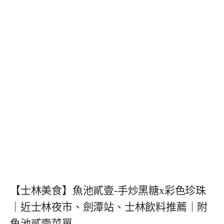
【士林美食】魚池貳壹-手炒黑糖x彩色珍珠
｜近士林夜市、劍潭站、士林飲料推薦｜附
魚池貳壹菜單