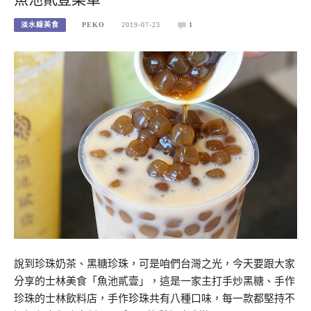
淡水線美食
PEKO
2019-07-23
1
說到珍珠奶茶、黑糖珍珠，可是咱們台灣之光，今天要跟大家
分享的士林美食「魚池貳壹」，這是一家主打手炒黑糖、手作
珍珠的士林飲料店，手作珍珠共有八種口味，每一款都堅持不