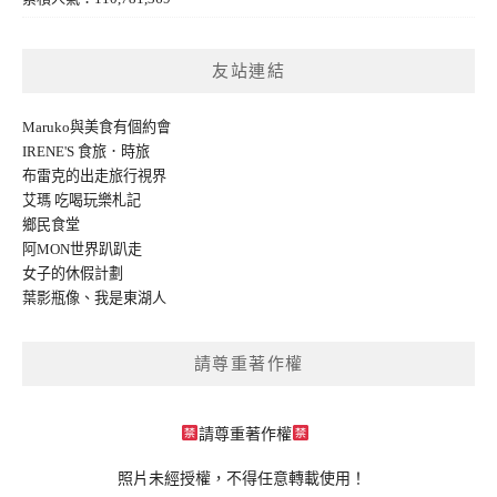
友站連結
Maruko與美食有個約會
IRENE'S 食旅．時旅
布雷克的出走旅行視界
艾瑪 吃喝玩樂札記
鄉民食堂
阿MON世界趴趴走
女子的休假計劃
葉影瓶像
、
我是東湖人
請尊重著作權
請尊重著作權
照片未經授權，不得任意轉載使用！