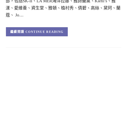
部，包括SK-II、LA MER海洋拉娜、雅詩蘭黛、Kiehl’s、雅
漾、愛維養、資生堂、雅頓、植村秀、倩碧、高絲、黛珂、蘭
蔻、 Jo…
CONTINUE READING