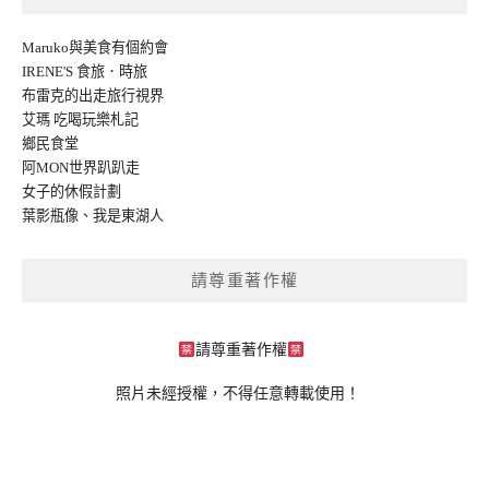
Maruko與美食有個約會
IRENE'S 食旅．時旅
布雷克的出走旅行視界
艾瑪 吃喝玩樂札記
鄉民食堂
阿MON世界趴趴走
女子的休假計劃
葉影瓶像
、
我是東湖人
請尊重著作權
請尊重著作權
照片未經授權，不得任意轉載使用！