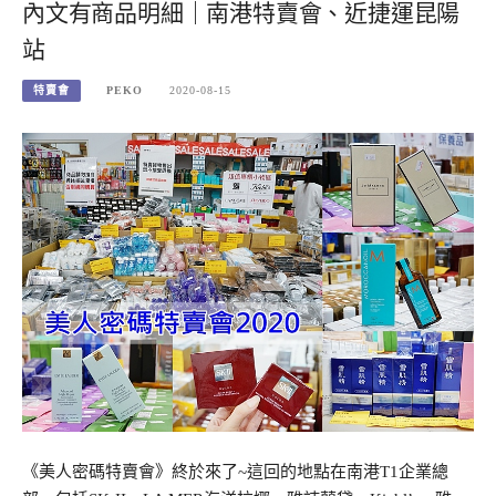
內文有商品明細｜南港特賣會、近捷運昆陽
站
特賣會
PEKO
2020-08-15
《美人密碼特賣會》終於來了~這回的地點在南港T1企業總