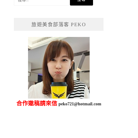
尋
關
鍵
旅遊美食部落客 PEKO
字:
合作邀稿請來信
peko721@hotmail.com