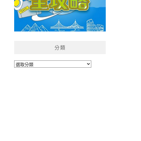
分類
分
類