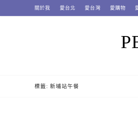
Skip
關於我
愛台北
愛台灣
愛購物
to
content
P
標籤:
新埔站午餐