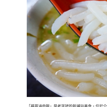
「福哥滷肉飯」是老字號的新埔站美食，位於介