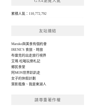
GA4瀏覽人氣
累積人氣：110,772,792
友站連結
Maruko與美食有個約會
IRENE'S 食旅．時旅
布雷克的出走旅行視界
艾瑪 吃喝玩樂札記
鄉民食堂
阿MON世界趴趴走
女子的休假計劃
葉影瓶像
、
我是東湖人
請尊重著作權