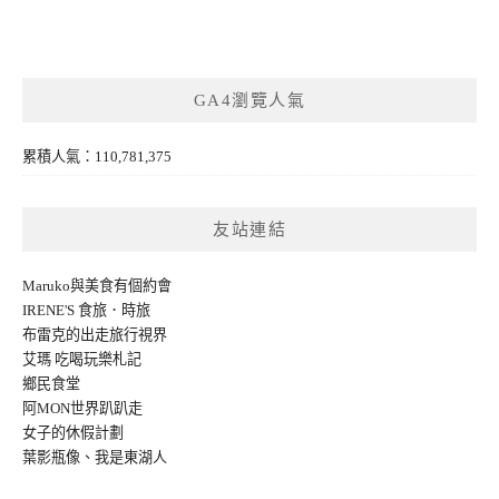
GA4瀏覽人氣
累積人氣：110,781,375
友站連結
Maruko與美食有個約會
IRENE'S 食旅．時旅
布雷克的出走旅行視界
艾瑪 吃喝玩樂札記
鄉民食堂
阿MON世界趴趴走
女子的休假計劃
葉影瓶像
、
我是東湖人