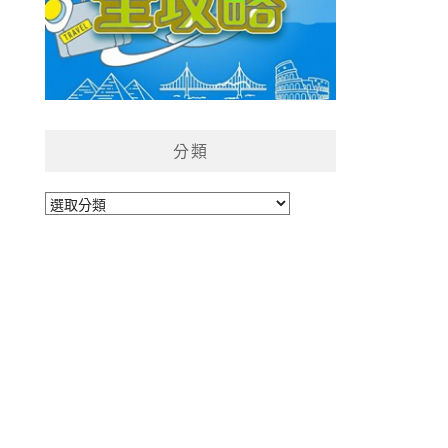
分類
分
類