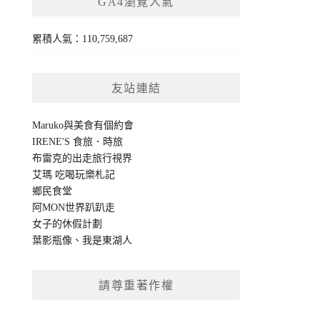
GA4瀏覽人氣
累積人氣：110,759,687
友站連結
Maruko與美食有個約會
IRENE'S 食旅．時旅
布雷克的出走旅行視界
艾瑪 吃喝玩樂札記
鄉民食堂
阿MON世界趴趴走
女子的休假計劃
葉影瓶像
、
我是東湖人
請尊重著作權