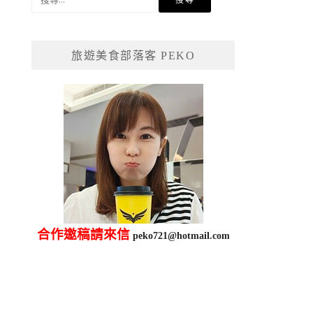
尋
關
鍵
旅遊美食部落客 PEKO
字:
合作邀稿請來信
peko721@hotmail.com