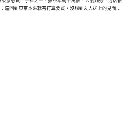
糖奶油餅是東京必買伴手禮之一，據說年銷千萬個，人氣超夯，分店很
；這回到東京本來就有打算要買，沒想到友人送上的見面…