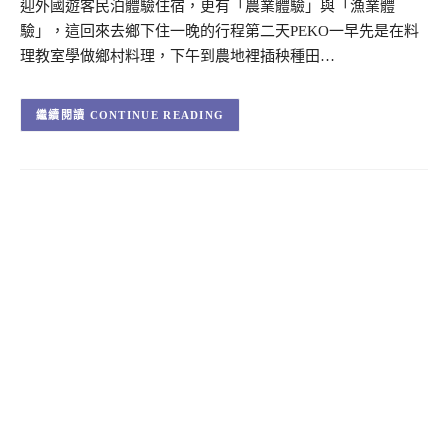
迎外國遊客民泊體驗住宿，更有「農業體驗」與「漁業體
驗」，這回來去鄉下住一晚的行程第二天PEKO一早先是在料
理教室學做鄉村料理，下午到農地裡插秧種田…
CONTINUE READING