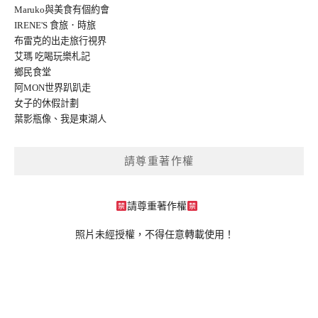
Maruko與美食有個約會
IRENE'S 食旅．時旅
布雷克的出走旅行視界
艾瑪 吃喝玩樂札記
鄉民食堂
阿MON世界趴趴走
女子的休假計劃
葉影瓶像
、
我是東湖人
請尊重著作權
請尊重著作權
照片未經授權，不得任意轉載使用！