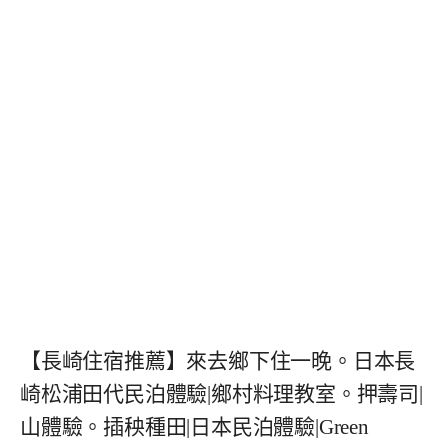
【長崎住宿推薦】來去鄉下住一晚。日本長
崎松浦田代民泊體驗|鄉村料理教室。押壽司|
山體驗。插秧種田|日本民泊體驗|Green