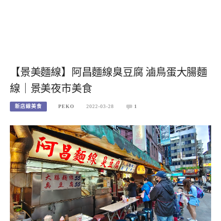
【景美麵線】阿昌麵線臭豆腐 滷鳥蛋大腸麵
線｜景美夜市美食
新店線美食
PEKO
2022-03-28
1