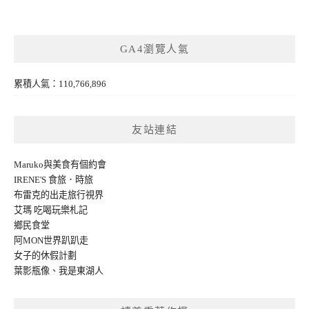
GA4瀏覽人氣
累積人氣：110,766,896
友站連結
Maruko與美食有個約會
IRENE'S 食旅．時旅
布雷克的出走旅行視界
艾瑪 吃喝玩樂札記
鄉民食堂
阿MON世界趴趴走
女子的休假計劃
葉影瓶像
、
我是東湖人