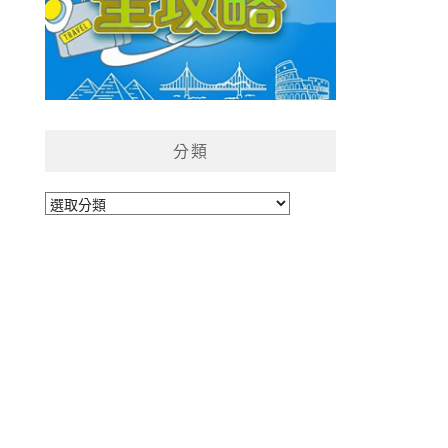
分類
分
類