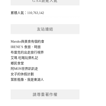
GA4瀏覽人氣
累積人氣：110,763,142
友站連結
Maruko與美食有個約會
IRENE'S 食旅．時旅
布雷克的出走旅行視界
艾瑪 吃喝玩樂札記
鄉民食堂
阿MON世界趴趴走
女子的休假計劃
葉影瓶像
、
我是東湖人
請尊重著作權