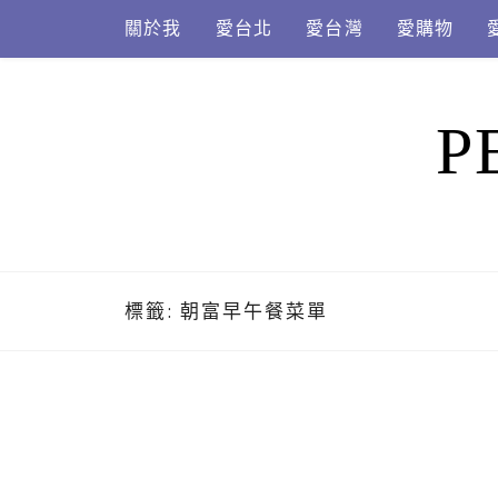
Skip
關於我
愛台北
愛台灣
愛購物
to
content
P
標籤:
朝富早午餐菜單