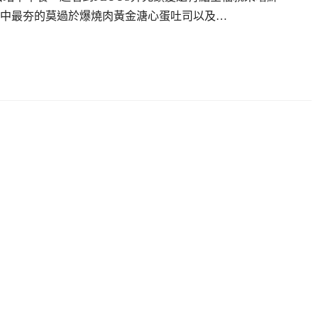
中最夯的莫過於爆燒肉黃金溏心蛋吐司以及…