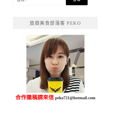
尋
關
鍵
旅遊美食部落客 PEKO
字:
合作邀稿請來信
peko721@hotmail.com