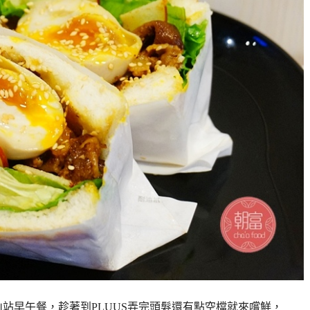
的中山站早午餐，趁著到PLUUS弄完頭髮還有點空檔就來嚐鮮，