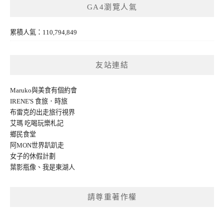
GA4瀏覽人氣
累積人氣：110,794,849
友站連結
Maruko與美食有個約會
IRENE'S 食旅．時旅
布雷克的出走旅行視界
艾瑪 吃喝玩樂札記
鄉民食堂
阿MON世界趴趴走
女子的休假計劃
葉影瓶像
、
我是東湖人
請尊重著作權