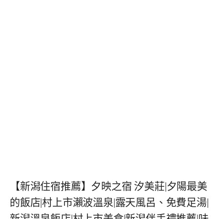
【新潟住宿推薦】夕映之宿 汐美莊|夕陽最美
的飯店|村上市瀨波溫泉|露天風呂、免費足湯|
新潟溫泉飯店|村上市美食|新潟伴手禮推薦|味