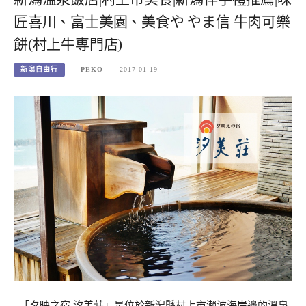
匠喜川、富士美園、美食や やま信 牛肉可樂
餅(村上牛専門店)
新潟自由行
PEKO
2017-01-19
「夕映之宿 汐美莊」是位於新潟縣村上市瀨波海岸邊的溫泉