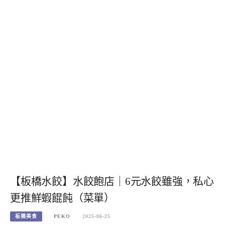
【板橋水餃】水餃飽店｜6元水餃雖強，私心
更推鮮蝦餛飩（菜單）
板橋美食
PEKO
2025-06-25