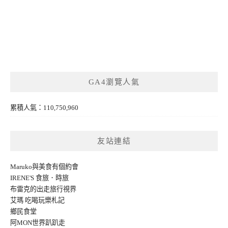
GA4瀏覽人氣
累積人氣：110,750,960
友站連結
Maruko與美食有個約會
IRENE'S 食旅．時旅
布雷克的出走旅行視界
艾瑪 吃喝玩樂札記
鄉民食堂
阿MON世界趴趴走