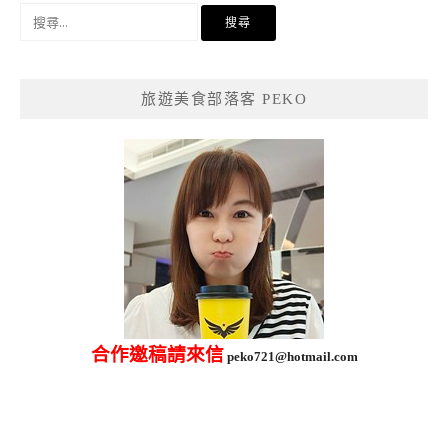
搜
尋
關
鍵
旅遊美食部落客 PEKO
字:
合作邀稿請來信
peko721@hotmail.com