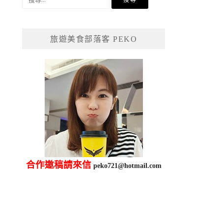
尋
關
鍵
旅遊美食部落客 PEKO
字:
合作邀稿請來信
peko721@hotmail.com