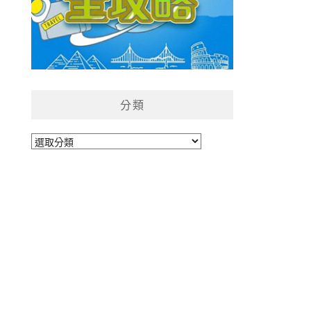
分類
分
類