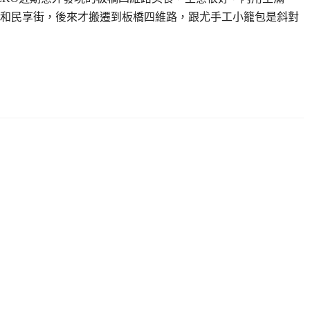
和民享街，後來才搬遷到板橋四維路，跟尤手工小籠包是斜對