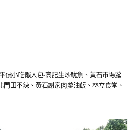
平價小吃懶人包-高記生炒魷魚、黃石市場蘿
北門田不辣、黃石謝家肉羹油飯、林立食堂、