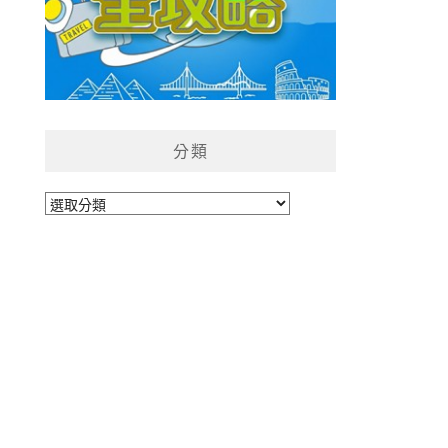
分類
分
類