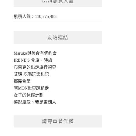
GA4瀏覽人氣
累積人氣：110,775,488
友站連結
Maruko與美食有個約會
IRENE'S 食旅．時旅
布雷克的出走旅行視界
艾瑪 吃喝玩樂札記
鄉民食堂
阿MON世界趴趴走
女子的休假計劃
葉影瓶像
、
我是東湖人
請尊重著作權