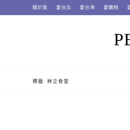
Skip
關於我
愛台北
愛台灣
愛購物
to
content
P
標籤:
林立食堂