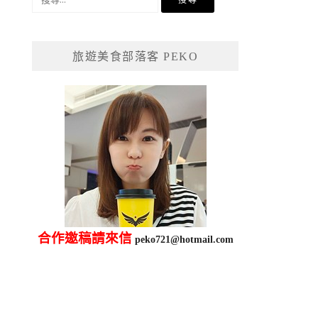
尋
關
鍵
旅遊美食部落客 PEKO
字:
合作邀稿請來信
peko721@hotmail.com