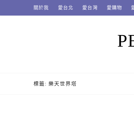
Skip
關於我
愛台北
愛台灣
愛購物
to
content
P
標籤:
樂天世界塔