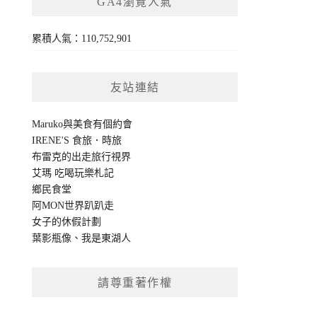
GA4瀏覽人氣
累積人氣：110,752,901
友站連結
Maruko與美食有個約會
IRENE'S 食旅．時旅
布雷克的出走旅行視界
艾瑪 吃喝玩樂札記
鄉民食堂
阿MON世界趴趴走
女子的休假計劃
葉影瓶像
、
我是東湖人
請尊重著作權