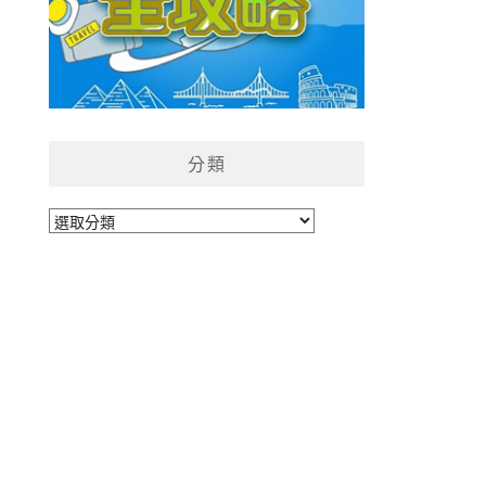
分類
分
類