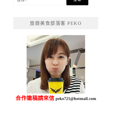
尋
關
鍵
旅遊美食部落客 PEKO
字:
合作邀稿請來信
peko721@hotmail.com