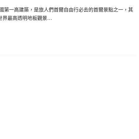
韓國地標、韓國第一高建築，是旅人們首爾自由行必去的首爾景點之一，其
的”世界最高透明地板觀景…