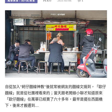
萬華美食｜西門町美食
PEKO
2021-03-06
1
自從加入”蚵仔麵線神教”後就常被網友的麵線文燒到，「歐仔
麵線」就是從社團裡看來的；當天跟老闆娘小聊才知道原來
「歐仔麵線」在萬華已經賣了六十多年，最早是擺在西園橋
下，後來才搬遷到…