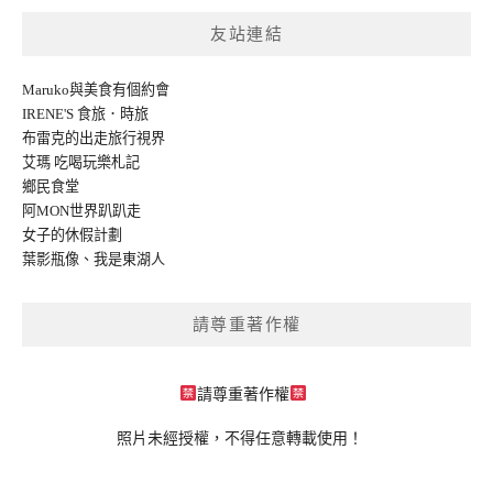
友站連結
Maruko與美食有個約會
IRENE'S 食旅．時旅
布雷克的出走旅行視界
艾瑪 吃喝玩樂札記
鄉民食堂
阿MON世界趴趴走
女子的休假計劃
葉影瓶像
、
我是東湖人
請尊重著作權
請尊重著作權
照片未經授權，不得任意轉載使用！