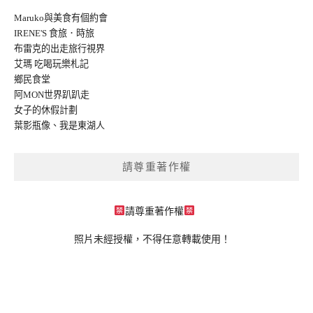
Maruko與美食有個約會
IRENE'S 食旅．時旅
布雷克的出走旅行視界
艾瑪 吃喝玩樂札記
鄉民食堂
阿MON世界趴趴走
女子的休假計劃
葉影瓶像
、
我是東湖人
請尊重著作權
請尊重著作權
照片未經授權，不得任意轉載使用！