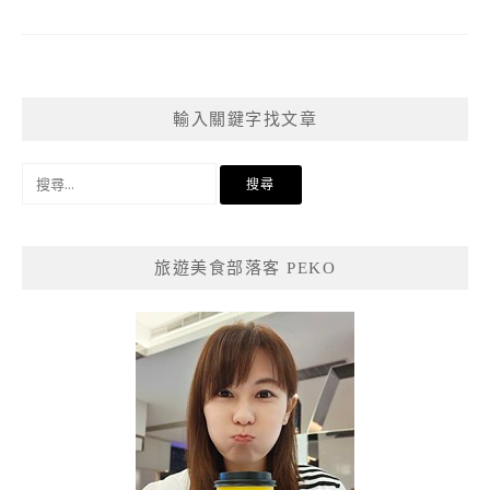
輸入關鍵字找文章
搜
尋
關
鍵
旅遊美食部落客 PEKO
字: