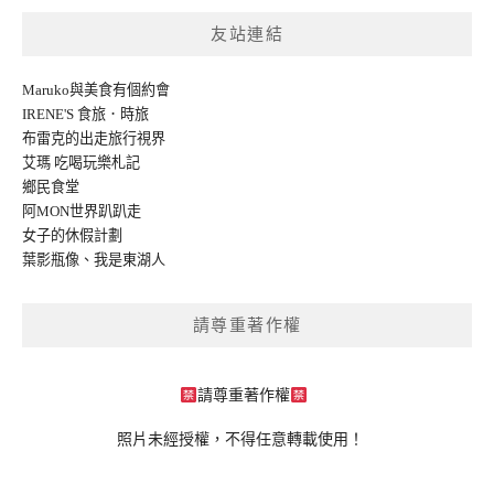
友站連結
Maruko與美食有個約會
IRENE'S 食旅．時旅
布雷克的出走旅行視界
艾瑪 吃喝玩樂札記
鄉民食堂
阿MON世界趴趴走
女子的休假計劃
葉影瓶像
、
我是東湖人
請尊重著作權
請尊重著作權
照片未經授權，不得任意轉載使用！