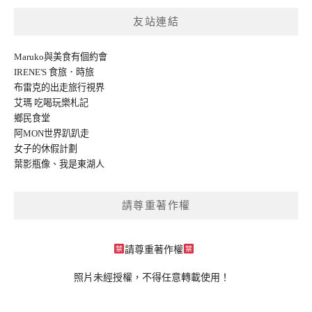
友站連結
Maruko與美食有個約會
IRENE'S 食旅．時旅
布雷克的出走旅行視界
艾瑪 吃喝玩樂札記
鄉民食堂
阿MON世界趴趴走
女子的休假計劃
葉影瓶像
、
我是東湖人
請尊重著作權
請尊重著作權
照片未經授權，不得任意轉載使用！