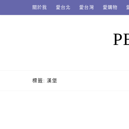
Skip
關於我
愛台北
愛台灣
愛購物
to
content
P
標籤:
漢堡