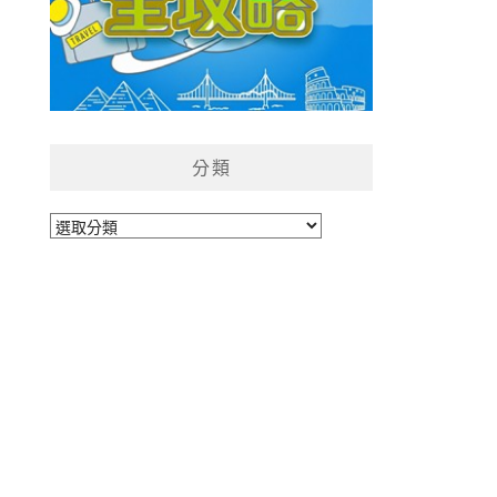
分類
分
類