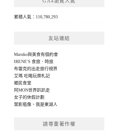
GA4瀏覽人氣
累積人氣：110,780,293
友站連結
Maruko與美食有個約會
IRENE'S 食旅．時旅
布雷克的出走旅行視界
艾瑪 吃喝玩樂札記
鄉民食堂
阿MON世界趴趴走
女子的休假計劃
葉影瓶像
、
我是東湖人
請尊重著作權