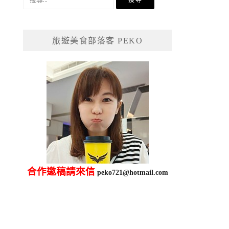
尋
關
鍵
旅遊美食部落客 PEKO
字:
合作邀稿請來信
peko721@hotmail.com