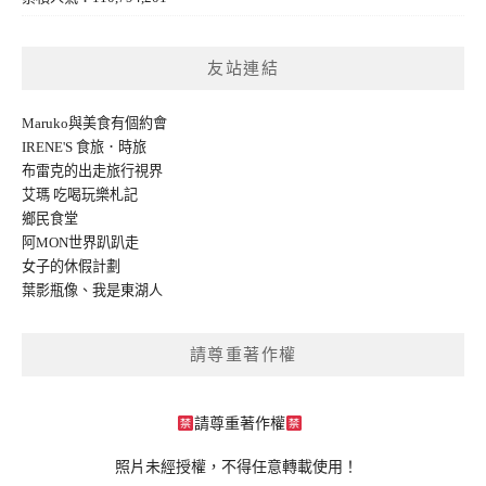
友站連結
Maruko與美食有個約會
IRENE'S 食旅．時旅
布雷克的出走旅行視界
艾瑪 吃喝玩樂札記
鄉民食堂
阿MON世界趴趴走
女子的休假計劃
葉影瓶像
、
我是東湖人
請尊重著作權
請尊重著作權
照片未經授權，不得任意轉載使用！