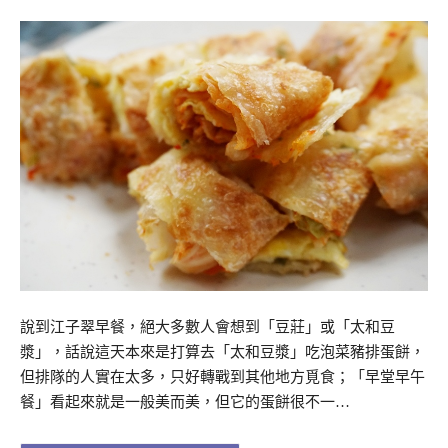
說到江子翠早餐，絕大多數人會想到「豆莊」或「太和豆
漿」，話說這天本來是打算去「太和豆漿」吃泡菜豬排蛋餅，
但排隊的人實在太多，只好轉戰到其他地方覓食；「早堂早午
餐」看起來就是一般美而美，但它的蛋餅很不一…