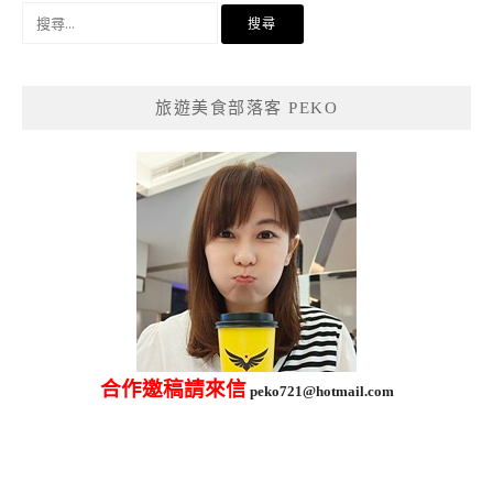
搜
尋
關
鍵
旅遊美食部落客 PEKO
字:
合作邀稿請來信
peko721@hotmail.com