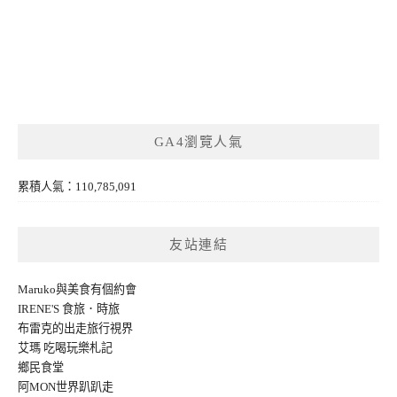
GA4瀏覽人氣
累積人氣：110,785,091
友站連結
Maruko與美食有個約會
IRENE'S 食旅．時旅
布雷克的出走旅行視界
艾瑪 吃喝玩樂札記
鄉民食堂
阿MON世界趴趴走