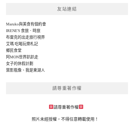
友站連結
Maruko與美食有個約會
IRENE'S 食旅．時旅
布雷克的出走旅行視界
艾瑪 吃喝玩樂札記
鄉民食堂
阿MON世界趴趴走
女子的休假計劃
葉影瓶像
、
我是東湖人
請尊重著作權
請尊重著作權
照片未經授權，不得任意轉載使用！