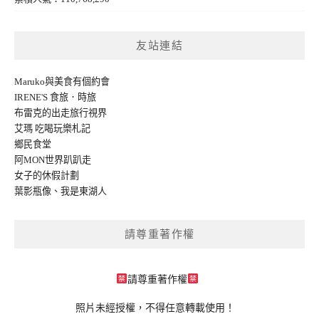
友站連結
Maruko與美食有個約會
IRENE'S 食旅．時旅
布雷克的出走旅行視界
艾瑪 吃喝玩樂札記
鄉民食堂
阿MON世界趴趴走
女子的休假計劃
葉影瓶像
、
我是東湖人
請尊重著作權
請尊重著作權
照片未經授權，不得任意轉載使用！