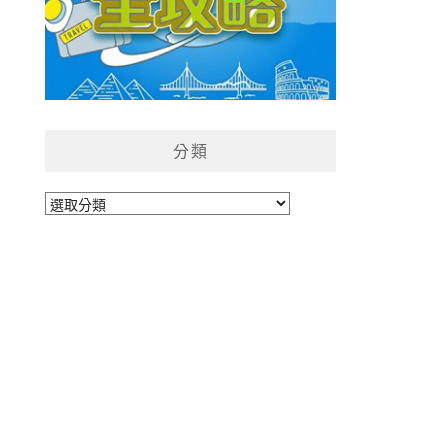
分類
分
類