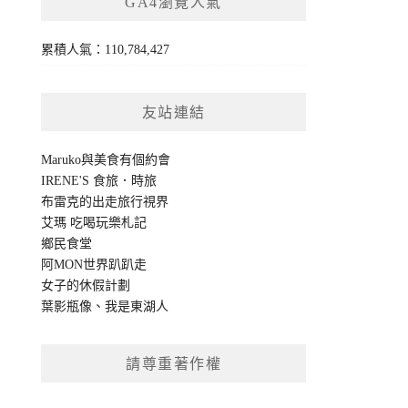
GA4瀏覽人氣
累積人氣：110,784,427
友站連結
Maruko與美食有個約會
IRENE'S 食旅．時旅
布雷克的出走旅行視界
艾瑪 吃喝玩樂札記
鄉民食堂
阿MON世界趴趴走
女子的休假計劃
葉影瓶像
、
我是東湖人
請尊重著作權