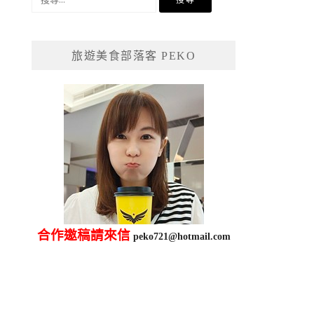
尋
關
鍵
旅遊美食部落客 PEKO
字:
合作邀稿請來信
peko721@hotmail.com