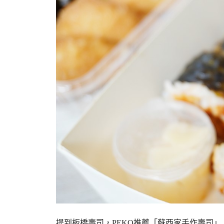
提到板橋壽司，PEKO推薦「蘇西家手作壽司