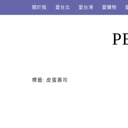
Skip
關於我
愛台北
愛台灣
愛購物
to
content
P
標籤:
皮蛋壽司