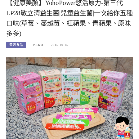
【健康美顏】YohoPower悠活原力-第三代
LP28敏立清益生菌|兒童益生菌|一次給你五種
口味(草莓、蔓越莓、紅蘋果、青蘋果、原味
多多)
美容食品
PEKO
2015-10-15