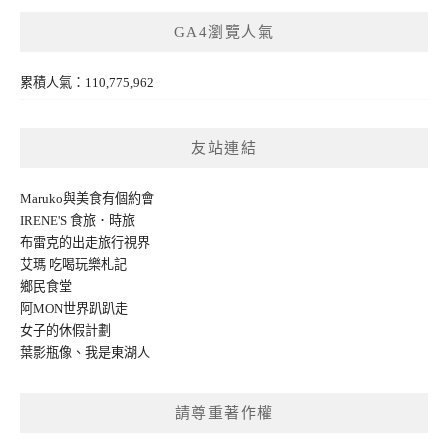
GA4瀏覽人氣
累積人氣：110,775,962
友站連結
Maruko與美食有個約會
IRENE'S 食旅．時旅
布雷克的出走旅行視界
艾瑪 吃喝玩樂札記
鄉民食堂
阿MON世界趴趴走
女子的休假計劃
葉影瓶像
、
我是東湖人
請尊重著作權