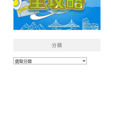
分類
分
類