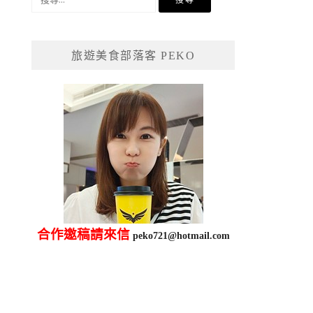
尋
關
鍵
旅遊美食部落客 PEKO
字:
合作邀稿請來信
peko721@hotmail.com