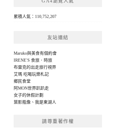
GA4瀏覽人氣
累積人氣：110,752,207
友站連結
Maruko與美食有個約會
IRENE'S 食旅．時旅
布雷克的出走旅行視界
艾瑪 吃喝玩樂札記
鄉民食堂
阿MON世界趴趴走
女子的休假計劃
葉影瓶像
、
我是東湖人
請尊重著作權