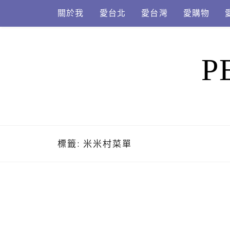
Skip
關於我
愛台北
愛台灣
愛購物
to
content
P
標籤:
米米村菜單