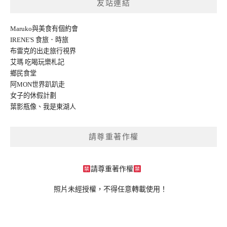
友站連結
Maruko與美食有個約會
IRENE'S 食旅．時旅
布雷克的出走旅行視界
艾瑪 吃喝玩樂札記
鄉民食堂
阿MON世界趴趴走
女子的休假計劃
葉影瓶像
、
我是東湖人
請尊重著作權
請尊重著作權
照片未經授權，不得任意轉載使用！