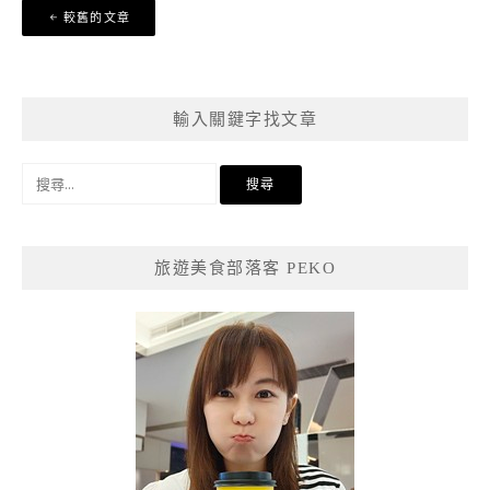
文
較舊的文章
章
導
覽
輸入關鍵字找文章
搜
尋
關
鍵
旅遊美食部落客 PEKO
字: