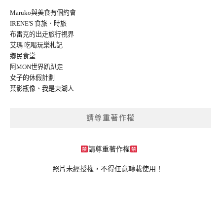
Maruko與美食有個約會
IRENE'S 食旅．時旅
布雷克的出走旅行視界
艾瑪 吃喝玩樂札記
鄉民食堂
阿MON世界趴趴走
女子的休假計劃
葉影瓶像
、
我是東湖人
請尊重著作權
請尊重著作權
照片未經授權，不得任意轉載使用！