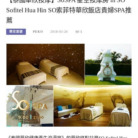
Sofitel Hua Hin SO索菲特華欣飯店貴婦SPA推
薦
華欣旅遊
PEKO
2018-03-26
1
《泰國華欣健康養生浪漫旅》的華欣終點站是SO Sofitel Hua