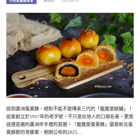
中和新蘆線美食
PEKO
2025-09-11
說到蘆洲蛋黃酥，絕對不能不提傳承三代的「龍鳳堂餅舖」！
這家創立於1957年的老字號，不只是在地人的口袋名單，更是
送禮首選的蘆洲伴手禮的首選。「龍鳳堂蛋黃酥」還是新北蛋
黃酥節的常勝軍，剛剛公布的2025…