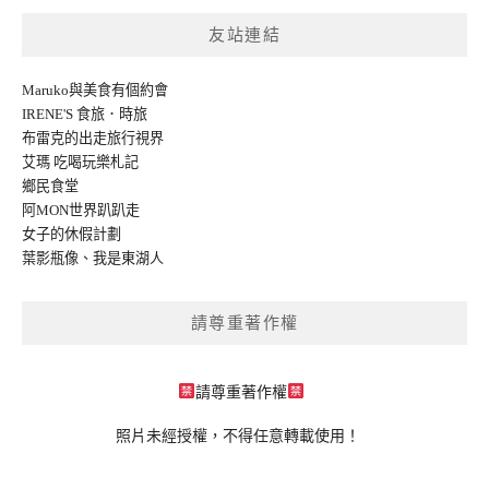
友站連結
Maruko與美食有個約會
IRENE'S 食旅．時旅
布雷克的出走旅行視界
艾瑪 吃喝玩樂札記
鄉民食堂
阿MON世界趴趴走
女子的休假計劃
葉影瓶像
、
我是東湖人
請尊重著作權
請尊重著作權
照片未經授權，不得任意轉載使用！